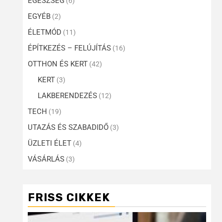
EGÉSZSÉG
(6)
EGYÉB
(2)
ÉLETMÓD
(11)
ÉPÍTKEZÉS – FELÚJÍTÁS
(16)
OTTHON ÉS KERT
(42)
KERT
(3)
LAKBERENDEZÉS
(12)
TECH
(19)
UTAZÁS ÉS SZABADIDŐ
(3)
ÜZLETI ÉLET
(4)
VÁSÁRLÁS
(3)
FRISS CIKKEK