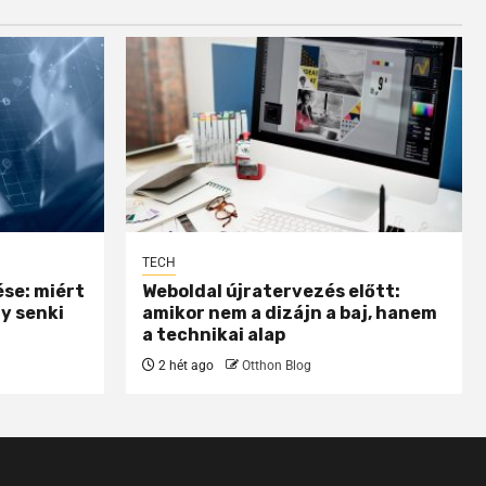
TECH
se: miért
Weboldal újratervezés előtt:
gy senki
amikor nem a dizájn a baj, hanem
a technikai alap
2 hét ago
Otthon Blog