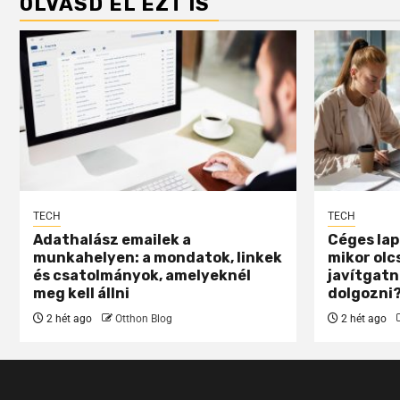
OLVASD EL EZT IS
TECH
TECH
Adathalász emailek a
Céges lap
munkahelyen: a mondatok, linkek
mikor olc
és csatolmányok, amelyeknél
javítgatn
meg kell állni
dolgozni
2 hét ago
Otthon Blog
2 hét ago