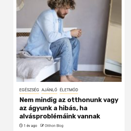
EGÉSZSÉG
AJÁNLÓ
ÉLETMÓD
Nem mindig az otthonunk vagy
az ágyunk a hibás, ha
alvásproblémáink vannak
1 év ago
Otthon Blog