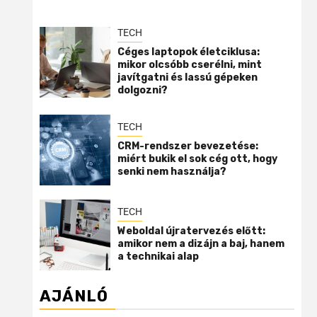
TECH
Céges laptopok életciklusa:
mikor olcsóbb cserélni, mint
javítgatni és lassú gépeken
dolgozni?
TECH
CRM-rendszer bevezetése:
miért bukik el sok cég ott, hogy
senki nem használja?
TECH
Weboldal újratervezés előtt:
amikor nem a dizájn a baj, hanem
a technikai alap
AJÁNLÓ