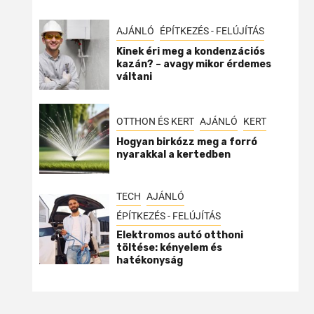
AJÁNLÓ
ÉPÍTKEZÉS - FELÚJÍTÁS
Kinek éri meg a kondenzációs
kazán? – avagy mikor érdemes
váltani
OTTHON ÉS KERT
AJÁNLÓ
KERT
Hogyan birkózz meg a forró
nyarakkal a kertedben
TECH
AJÁNLÓ
ÉPÍTKEZÉS - FELÚJÍTÁS
Elektromos autó otthoni
töltése: kényelem és
hatékonyság