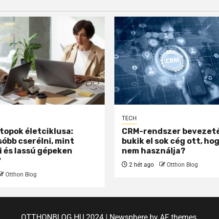
TECH
topok életciklusa:
CRM-rendszer bevezeté
sóbb cserélni, mint
bukik el sok cég ott, ho
i és lassú gépeken
nem használja?
?
2 hét ago
Otthon Blog
Otthon Blog
OTTHONBLOG.HU 2024
|
Newsphere
by AF themes.