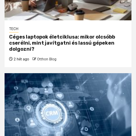
TECH
Céges laptopok életciklusa: mikor olcsóbb
cserélni, mint javítgatni és lassú gépeken
dolgozni?
2 hét ago
Otthon Blog