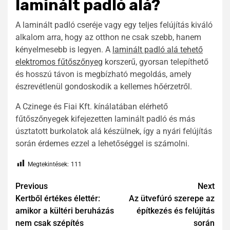
laminált padló alá?
A laminált padló cseréje vagy egy teljes felújítás kiváló
alkalom arra, hogy az otthon ne csak szebb, hanem
kényelmesebb is legyen. A
laminált padló alá tehető
elektromos fűtőszőnyeg
korszerű, gyorsan telepíthető
és hosszú távon is megbízható megoldás, amely
észrevétlenül gondoskodik a kellemes hőérzetről.
A Czinege és Fiai Kft. kínálatában elérhető
fűtőszőnyegek kifejezetten laminált padló és más
úsztatott burkolatok alá készülnek, így a nyári felújítás
során érdemes ezzel a lehetőséggel is számolni.
Megtekintések:
111
Previous
Next
Kertből értékes élettér:
Az ütvefúró szerepe az
amikor a kültéri beruházás
építkezés és felújítás
nem csak szépítés
során