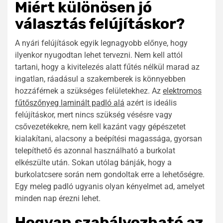
Miért különösen jó
választás felújításkor?
A nyári felújítások egyik legnagyobb előnye, hogy
ilyenkor nyugodtan lehet tervezni. Nem kell attól
tartani, hogy a kivitelezés alatt fűtés nélkül marad az
ingatlan, ráadásul a szakemberek is könnyebben
hozzáférnek a szükséges felületekhez. Az
elektromos
fűtőszőnyeg laminált padló alá
azért is ideális
felújításkor, mert nincs szükség vésésre vagy
csővezetékekre, nem kell kazánt vagy gépészetet
kialakítani, alacsony a beépítési magassága, gyorsan
telepíthető és azonnal használható a burkolat
elkészülte után. Sokan utólag bánják, hogy a
burkolatcsere során nem gondoltak erre a lehetőségre.
Egy meleg padló ugyanis olyan kényelmet ad, amelyet
minden nap érezni lehet.
Hogyan szabályozható az