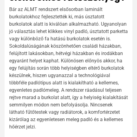
Bár az ALMT rendszert elsősorban laminált
burkolatokhoz fejlesztették ki, más úsztatott
burkolatok alatt is kiválóan alkalmazható. Ugyanolyan
jó választás lehet klikkes vinyl padló, úsztatott parketta
vagy különböző fa hatású burkolatok esetén is.
Sokoldalúságának köszönhetően családi házakban,
felújított lakásokban, hétvégi házakban és irodákban
egyaránt helyet kaphat. Különösen előnyös akkor, ha
egy felújítás során több helyiségben eltérő burkolatok
készülnek, hiszen ugyanazzal a technológiával
többféle padlótípus alatt is kialakítható a kellemes,
egyenletes padlómeleg. A rendszer ráadásul teljesen
rejtve marad a burkolat alatt, így a helyiség kialakítását
semmilyen módon nem befolyásolja. Nincsenek
látható fűtőtestek vagy radiátorok, a komfortérzetet
kizárólag az egyenletesen meleg padló és a kellemes
hőérzet jelzi.