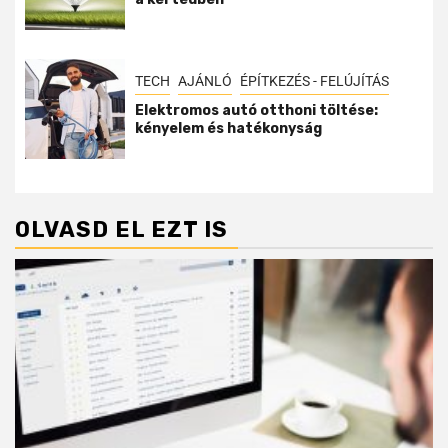
TECH
AJÁNLÓ
ÉPÍTKEZÉS - FELÚJÍTÁS
Elektromos autó otthoni töltése:
kényelem és hatékonyság
OLVASD EL EZT IS