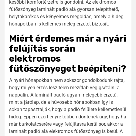
későbbi komfortérzetre is gondolni. Az elektromos
fűtőszőnyeg laminált padló alá gyorsan telepíthető,
helytakarékos és kényelmes megoldás, amely a hideg
hónapokban is kellemes meleg érzetet biztosít.
Miért érdemes már a nyári
felújítás során
elektromos
fűtőszőnyeget beépíteni?
A nyári hónapokban nem sokszor gondolkodunk rajta,
hogy milyen érzés lesz télen mezítláb végigsétálni a
nappalin. A laminált padló ugyan melegebb érzetű,
mint a járólap, de a hűvösebb hónapokban így is
sokan tapasztalják, hogy a padló felülete kellemetlenül
hideg. Éppen ezért egyre többen döntenek úgy, hogy ha
már burkolatcserére vagy felújításra kerül sor, akkor a
laminált padló alá elektromos fűtőszőnyeg is kerül. A