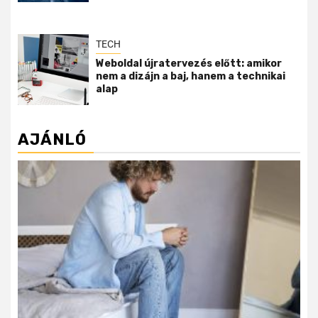
TECH
Weboldal újratervezés előtt: amikor
nem a dizájn a baj, hanem a technikai
alap
AJÁNLÓ