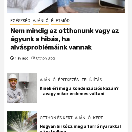
EGÉSZSÉG
AJÁNLÓ
ÉLETMÓD
Nem mindig az otthonunk vagy az
ágyunk a hibás, ha
alvásproblémáink vannak
1 év ago
Otthon Blog
AJÁNLÓ
ÉPÍTKEZÉS - FELÚJÍTÁS
Kinek éri meg a kondenzációs kazán?
– avagy mikor érdemes váltani
OTTHON ÉS KERT
AJÁNLÓ
KERT
Hogyan birkózz meg a forró nyarakkal
a kertedben