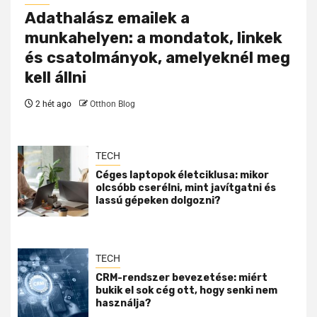
Adathalász emailek a
munkahelyen: a mondatok, linkek
és csatolmányok, amelyeknél meg
kell állni
2 hét ago
Otthon Blog
TECH
Céges laptopok életciklusa: mikor
olcsóbb cserélni, mint javítgatni és
lassú gépeken dolgozni?
TECH
CRM-rendszer bevezetése: miért
bukik el sok cég ott, hogy senki nem
használja?