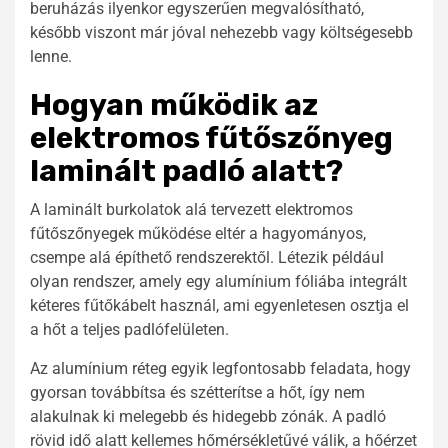
beruházás ilyenkor egyszerűen megvalósítható,
később viszont már jóval nehezebb vagy költségesebb
lenne.
Hogyan működik az
elektromos fűtőszőnyeg
laminált padló alatt?
A laminált burkolatok alá tervezett elektromos
fűtőszőnyegek működése eltér a hagyományos,
csempe alá építhető rendszerektől. Létezik például
olyan rendszer, amely egy alumínium fóliába integrált
kéteres fűtőkábelt használ, ami egyenletesen osztja el
a hőt a teljes padlófelületen.
Az alumínium réteg egyik legfontosabb feladata, hogy
gyorsan továbbítsa és szétterítse a hőt, így nem
alakulnak ki melegebb és hidegebb zónák. A padló
rövid idő alatt kellemes hőmérsékletűvé válik, a hőérzet