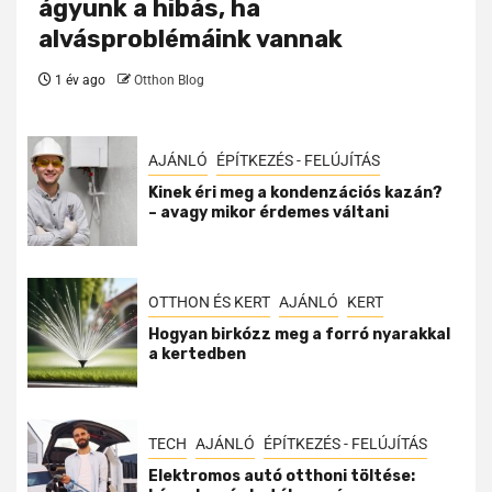
ágyunk a hibás, ha
alvásproblémáink vannak
1 év ago
Otthon Blog
AJÁNLÓ
ÉPÍTKEZÉS - FELÚJÍTÁS
Kinek éri meg a kondenzációs kazán?
– avagy mikor érdemes váltani
OTTHON ÉS KERT
AJÁNLÓ
KERT
Hogyan birkózz meg a forró nyarakkal
a kertedben
TECH
AJÁNLÓ
ÉPÍTKEZÉS - FELÚJÍTÁS
Elektromos autó otthoni töltése: