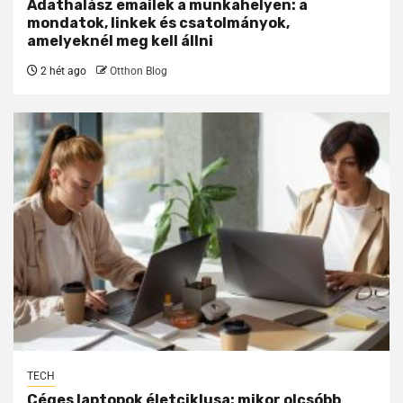
Adathalász emailek a munkahelyen: a
mondatok, linkek és csatolmányok,
amelyeknél meg kell állni
2 hét ago
Otthon Blog
TECH
Céges laptopok életciklusa: mikor olcsóbb