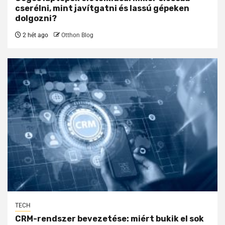
cserélni, mint javítgatni és lassú gépeken
dolgozni?
2 hét ago
Otthon Blog
TECH
CRM-rendszer bevezetése: miért bukik el sok