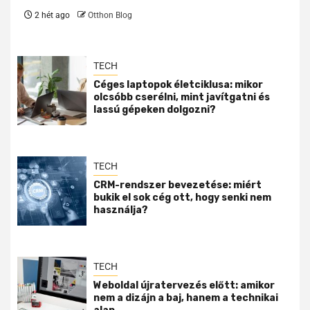
2 hét ago
Otthon Blog
TECH
Céges laptopok életciklusa: mikor
olcsóbb cserélni, mint javítgatni és
lassú gépeken dolgozni?
TECH
CRM-rendszer bevezetése: miért
bukik el sok cég ott, hogy senki nem
használja?
TECH
Weboldal újratervezés előtt: amikor
nem a dizájn a baj, hanem a technikai