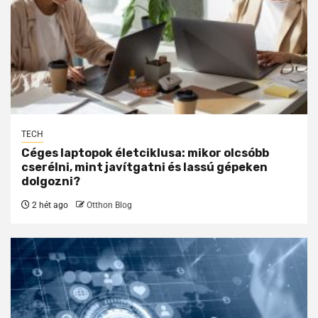
TECH
Céges laptopok életciklusa: mikor olcsóbb
cserélni, mint javítgatni és lassú gépeken
dolgozni?
2 hét ago
Otthon Blog