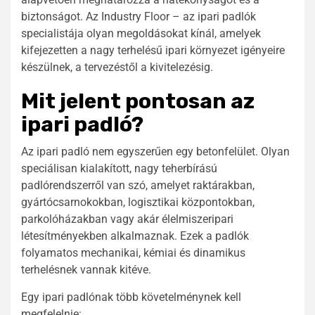
biztonságot. Az Industry Floor – az ipari padlók
specialistája olyan megoldásokat kínál, amelyek
kifejezetten a nagy terhelésű ipari környezet igényeire
készülnek, a tervezéstől a kivitelezésig.
Mit jelent pontosan az
ipari padló?
Az ipari padló nem egyszerűen egy betonfelület. Olyan
speciálisan kialakított, nagy teherbírású
padlórendszerről van szó, amelyet raktárakban,
gyártócsarnokokban, logisztikai központokban,
parkolóházakban vagy akár élelmiszeripari
létesítményekben alkalmaznak. Ezek a padlók
folyamatos mechanikai, kémiai és dinamikus
terhelésnek vannak kitéve.
Egy ipari padlónak több követelménynek kell
megfelelnie: