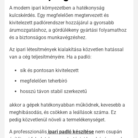
A modern ipari környezetben a hatékonyság
kulcskérdés. Egy megfelelően megtervezett és
kivitelezett padlórendszer hozzájárul a gyorsabb
árumozgatáshoz, a gördülékeny gyártási folyamathoz
és a biztonságos munkavégzéshez.
Az ipari létesítmények kialakítása közvetlen hatással
van a cég teljesítményére. Ha a padló:
sík és pontosan kivitelezett
megfelelően teherbíró
hosszú távon stabil szerkezetű
akkor a gépek hatékonyabban működnek, kevesebb a
meghibásodás, és csökken a leállások száma. Ez
pedig közvetlenül növeli a termelékenységet.
A professzionális
ipari padló készítése
nem csupán