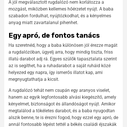
A jól megválasztott rugdalózó nem korlátozza a
mozgást, miközben kellemes hőérzetet nyújt. A baba
szabadon fordulhat, nyújtózkodhat, és a kényelmes
anyag miatt zavartalanul pihenhet.
Egy apró, de fontos tanács
Ha szeretnéd, hogy a baba különösen jól érezze magát
a rugdalózóban, ügyelj arra, hogy mindig tiszta, friss
illatú darabot adj rá. Egyes szülők tapasztalata szerint
az is segíthet, ha a ruhadarabot a saját ruháid közé
helyezed egy napra, így ismerős illatot kap, ami
megnyugtathatja a kicsit.
A rugdalózó tehát nem csupán egy aranyos viselet,
hanem az egyik legfontosabb alvási kiegészítő, amely
kényelmet, biztonságot és állandóságot nyújt. Amikor
megtalálod a tökéletes darabot, és a baba nyugodtan
alszik benne, te is érezni fogod, hogy ezzel egy apró, de
annál fontosabb lépést tettél a békés családi éjszakák