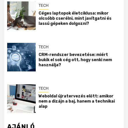
TECH
Céges laptopok életciklusa: mikor
olcsóbb cserélni, mint javítgatni és
lassú gépeken dolgozni?
TECH
CRM-rendszer bevezetése: miért
bukik el sok cég ott, hogy senki nem
használja?
TECH
Weboldal újratervezés előtt: amikor
nem a dizájn a baj, hanem a technikai
alap
AJÁNLÓ