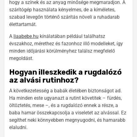
hogy a színek és az anyag minősége megmaradjon. A
szárítógép használata kényelmes, de a kíméletes,
szabad levegőn történő szárítás növeli a ruhadarab
élettartamát.
A
liaabebe.hu
kínálatában például találhatsz
évszakhoz, mérethez és fazonhoz illő modelleket, így
minden időjárási körülményhez találsz megfelelő
megoldást.
Hogyan illeszkedik a rugdalózó
az alvási rutinhoz?
A következetesség a babák életében biztonságot ad.
Ha minden este ugyanazt a rutint követitek – fürdés,
öltöztetés, mese –, és a rugdalózó ennek a része, a
baba hamar összekapcsolja a viseletet az alvással. Ez
segíthet neki könnyebben megnyugodni, és hamarabb
elaludni.