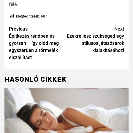
felé.
Megtekintések:
687
Previous
Next
Építkezés rendben és
Ezekre lesz szükséged egy
gyorsan – így oldd meg
stílusos játszósarok
egyszerűen a törmelék
kialakításához!
elszállítást
HASONLÓ CIKKEK