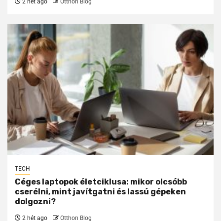
2 hét ago
Otthon Blog
TECH
Céges laptopok életciklusa: mikor olcsóbb
cserélni, mint javítgatni és lassú gépeken
dolgozni?
2 hét ago
Otthon Blog