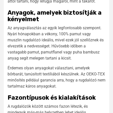
attól tartani, hogy lerúgja magáról, mint a takarót.
Anyagok, amelyek biztosítják a
kényelmet
Az anyagválasztás az egyik legfontosabb szempont.
Nyári hónapokban a vékony, 100% pamut vagy
muszlin rugdalózó ideális, mivel ezek jól szellőznek és
elvezetik a nedvességet. Hűvösebb időben a
vastagabb pamut, pamutflanel vagy puha bambusz
anyag segít melegen tartani a kicsit.
Érdemes olyan anyagokat választani, amelyek
bőrbarát, tanúsított textíliából készülnek. Az OEKO-TEX
minősítés például garancia arra, hogy a rugdalózó nem
tartalmaz káros anyagokat.
Fazontípusok és kialakítások
A rugdalózók között számos fazon létezik, és
mindegyik más-más helyzetben lehet ideális.