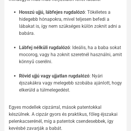
Hosszú ujjú, lábfejes rugdalózó
: Tökéletes a
hidegebb hónapokra, mivel teljesen befedi a
lábakat is, így nem szükséges külön zoknit adni a
babára.
Lábfej nélküli rugdalózó
: Ideális, ha a baba sokat
mocorog, vagy ha zoknit szeretnél használni, amit
könnyű cserélni.
Rövid ujjú vagy ujjatlan rugdalózó
: Nyári
éjszakákra vagy melegebb szobába ajánlott, hogy
elkerüld a túlmelegedést.
Egyes modellek cipzárral, mások patentokkal
készülnek. A cipzár gyors és praktikus, főleg éjszakai
pelenkacserénél, míg a patentok csendesebbek, így
kevésbé zavarják a babát.