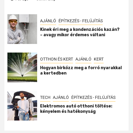
AJÁNLÓ
ÉPÍTKEZÉS - FELÚJÍTÁS
Kinek éri meg a kondenzációs kazán?
– avagy mikor érdemes váltani
OTTHON ÉS KERT
AJÁNLÓ
KERT
Hogyan birkózz meg a forró nyarakkal
a kertedben
TECH
AJÁNLÓ
ÉPÍTKEZÉS - FELÚJÍTÁS
Elektromos autó otthoni töltése:
kényelem és hatékonyság