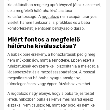
kialakításában rengeteg apró tényező játszik szerepet,
de a megfelelő hálóruha kiválasztása
kulcsfontosságú. A
rugdalózó
nem csupán aranyos
viselet, hanem funkcionális, praktikus és a baba
komfortérzetét jelentősen befolyásoló darab.
Miért fontos a megfelelő
hálóruha kiválasztása?
A babák bőre érzékeny, a hőháztartásuk pedig még
nem működik úgy, mint a felnőtteké. Éppen ezért a
ruházatuknak egyszerre kell biztosítania a meleget, a
légáteresztést és a mozgásszabadságot. A rosszul
megválasztott hálóruha nyugtalansághoz,
túlmelegedéshez vagy éppen fázáshoz vezethet.
A rugdalózó nagy előnye, hogy a baba teljes testét
lefedi, miközben puha és kényelmes marad egész
éjszaka. Nem csúszik fel, mint egy póló, és nem kell