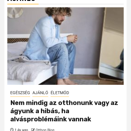
EGÉSZSÉG
AJÁNLÓ
ÉLETMÓD
Nem mindig az otthonunk vagy az
ágyunk a hibás, ha
alvásproblémáink vannak
1 év ago
Otthon Blog