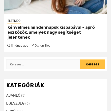
ÉLETMÓD
Kényelmes mindennapok kisbabával – apró
eszközök, amelyek nagy segítséget
jelentenek
8 hónap ago
Otthon Blog
KATEGÓRIÁK
AJÁNLÓ
(5)
EGÉSZSÉG
(6)