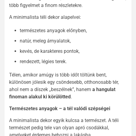
több figyelmet a finom részletekre.
A minimalista téli dekor alapelvei:
természetes anyagok előnyben,
natúr, meleg árnyalatok,
kevés, de karakteres pontok,
rendezett, légies terek.
Télen, amikor amúgy is több időt töltünk bent,
különösen jólesik egy csöndesebb, otthonosabb tér,
ahol nem a díszek „beszélnek”, hanem
a hangulat
finoman alakul ki körülötted
.
Természetes anyagok – a tél valódi szépségei
A minimalista dekor egyik kulcsa a természet. A téli
természet pedig tele van olyan apró csodákkal,
amelyeket érdemes behozni a lakásba.