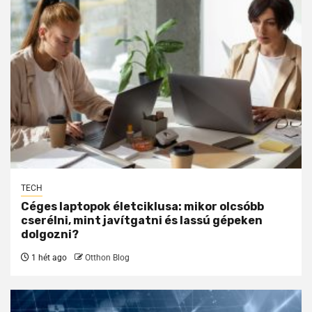
TECH
Céges laptopok életciklusa: mikor olcsóbb
cserélni, mint javítgatni és lassú gépeken
dolgozni?
1 hét ago
Otthon Blog