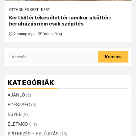
OTTHON ÉS KERT
KERT
Kertből értékes élettér: amikor a kültéri
beruházás nem csak szépítés
2 hónap ago
Otthon Blog
KATEGÓRIÁK
AJÁNLÓ
(5)
EGÉSZSÉG
(6)
EGYÉB
(2)
ÉLETMÓD
(11)
ÉPÍTKEZÉS – FELÚJÍTÁS
(16)