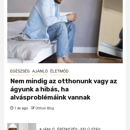
EGÉSZSÉG
AJÁNLÓ
ÉLETMÓD
Nem mindig az otthonunk vagy az
ágyunk a hibás, ha
alvásproblémáink vannak
1 év ago
Otthon Blog
AJÁNLÓ
ÉPÍTKEZÉS - FELÚJÍTÁS