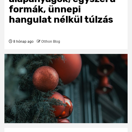
formák, ünnepi
hangulat nélkül túlzás
8 hónap ago
Otthon Blog