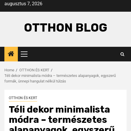
augusztus 7, 2026
OTTHON BLOG
Home
OTTHON ÉS KERT
Téli dekor minimalista módra – természetes alapanyagok, egyszerű
formák, ünnepi hangulat nélkül túlzás
OTTHON ÉS KERT
Téli dekor minimalista
módra – természetes
alapanyagok, egyszerű