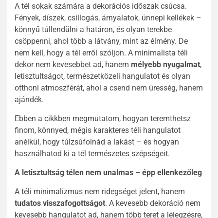
A tél sokak számára a dekorációs időszak csúcsa.
Fények, díszek, csillogás, árnyalatok, ünnepi kellékek –
könnyű túllendülni a határon, és olyan terekbe
csöppenni, ahol több a látvány, mint az élmény. De
nem kell, hogy a tél erről szóljon. A minimalista téli
dekor nem kevesebbet ad, hanem
mélyebb nyugalmat
,
letisztultságot, természetközeli hangulatot és olyan
otthoni atmoszférát, ahol a csend nem üresség, hanem
ajándék.
Ebben a cikkben megmutatom, hogyan teremthetsz
finom, könnyed, mégis karakteres téli hangulatot
anélkül, hogy túlzsúfolnád a lakást – és hogyan
használhatod ki a tél természetes szépségeit.
A letisztultság télen nem unalmas – épp ellenkezőleg
A téli minimalizmus nem ridegséget jelent, hanem
tudatos visszafogottságot
. A kevesebb dekoráció nem
kevesebb hangulatot ad, hanem több teret a lélegzésre,