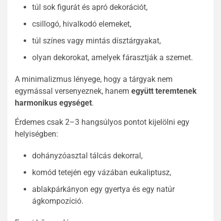
túl sok figurát és apró dekorációt,
csillogó, hivalkodó elemeket,
túl színes vagy mintás dísztárgyakat,
olyan dekorokat, amelyek fárasztják a szemet.
A minimalizmus lényege, hogy a tárgyak nem
egymással versenyeznek, hanem
együtt teremtenek
harmonikus egységet
.
Érdemes csak 2–3 hangsúlyos pontot kijelölni egy
helyiségben:
dohányzóasztal tálcás dekorral,
komód tetején egy vázában eukaliptusz,
ablakpárkányon egy gyertya és egy natúr
ágkompozíció.