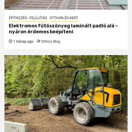
ÉPÍTKEZÉS - FELÚJÍTÁS
OTTHON ÉS KERT
Elektromos fűtőszőnyeg laminált padló alá –
nyáron érdemes beépíteni
1 hónap ago
Otthon Blog