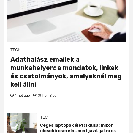
TECH
Adathalász emailek a
munkahelyen: a mondatok, linkek
és csatolmányok, amelyeknél meg
kell állni
1 hét ago
Otthon Blog
TECH
Céges laptopok életciklusa: mikor
olcsóbb cserélni, mint javítgatni és