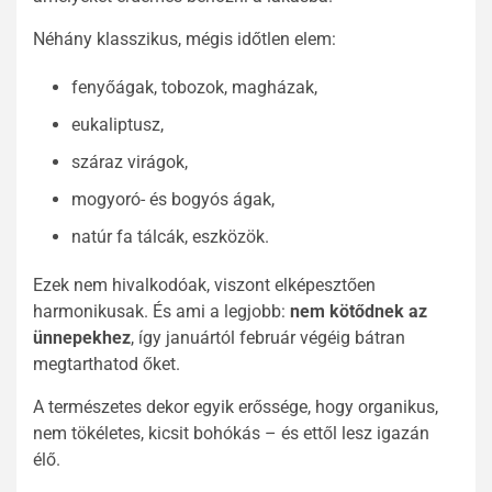
Néhány klasszikus, mégis időtlen elem:
fenyőágak, tobozok, magházak,
eukaliptusz,
száraz virágok,
mogyoró- és bogyós ágak,
natúr fa tálcák, eszközök.
Ezek nem hivalkodóak, viszont elképesztően
harmonikusak. És ami a legjobb:
nem kötődnek az
ünnepekhez
, így januártól február végéig bátran
megtarthatod őket.
A természetes dekor egyik erőssége, hogy organikus,
nem tökéletes, kicsit bohókás – és ettől lesz igazán
élő.