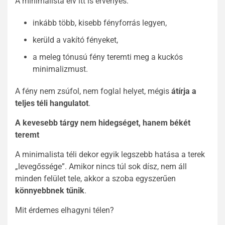
A minimalista elv itt is érvényes:
inkább több, kisebb fényforrás legyen,
kerüld a vakító fényeket,
a meleg tónusú fény teremti meg a kuckós
minimalizmust.
A fény nem zsúfol, nem foglal helyet, mégis
átírja a
teljes téli hangulatot
.
A kevesebb tárgy nem hidegséget, hanem békét
teremt
A minimalista téli dekor egyik legszebb hatása a terek
„levegőssége”. Amikor nincs túl sok dísz, nem áll
minden felület tele, akkor a szoba egyszerűen
könnyebbnek tűnik
.
Mit érdemes elhagyni télen?