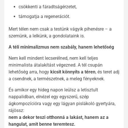
csökkenti a fáradtságérzetet,
támogatja a regenerációt.
Mert télen nem csak a testünk vágyik pihenésre – a
szemünk, a lelkünk, a gondolataink is.
A téli minimalizmus nem szabály, hanem lehetőség
Nem kell mindent lecserélned, nem kell teljes
minimalista átalakítást végezned. A tél csupán
lehetőség arra, hogy
kicsit könnyíts a téren
, és teret adj
a csendnek, a természetnek, a meleg fényeknek.
És amikor egy hideg napon leülsz a letisztult
nappalidban, elnézel egy egyszerű, szép
ágkompozícióra vagy egy lágyan pislákoló gyertyára,
rájössz:
nem a dekor teszi otthonná a lakást, hanem az a
hangulat, amit benne teremtesz.