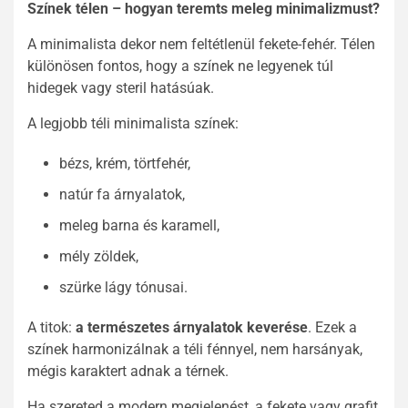
Színek télen – hogyan teremts meleg minimalizmust?
A minimalista dekor nem feltétlenül fekete-fehér. Télen
különösen fontos, hogy a színek ne legyenek túl
hidegek vagy steril hatásúak.
A legjobb téli minimalista színek:
bézs, krém, törtfehér,
natúr fa árnyalatok,
meleg barna és karamell,
mély zöldek,
szürke lágy tónusai.
A titok:
a természetes árnyalatok keverése
. Ezek a
színek harmonizálnak a téli fénnyel, nem harsányak,
mégis karaktert adnak a térnek.
Ha szereted a modern megjelenést, a fekete vagy grafit