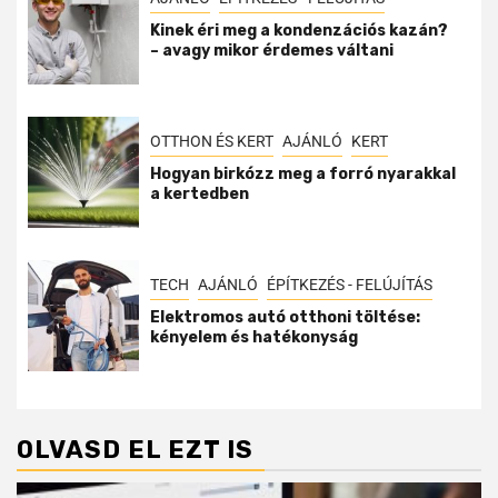
Kinek éri meg a kondenzációs kazán?
– avagy mikor érdemes váltani
OTTHON ÉS KERT
AJÁNLÓ
KERT
Hogyan birkózz meg a forró nyarakkal
a kertedben
TECH
AJÁNLÓ
ÉPÍTKEZÉS - FELÚJÍTÁS
Elektromos autó otthoni töltése:
kényelem és hatékonyság
OLVASD EL EZT IS