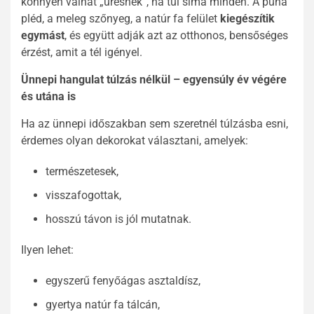
könnyen válhat „üresnek”, ha túl sima minden. A puha
pléd, a meleg szőnyeg, a natúr fa felület
kiegészítik
egymást
, és együtt adják azt az otthonos, bensőséges
érzést, amit a tél igényel.
Ünnepi hangulat túlzás nélkül – egyensúly év végére
és utána is
Ha az ünnepi időszakban sem szeretnél túlzásba esni,
érdemes olyan dekorokat választani, amelyek:
természetesek,
visszafogottak,
hosszú távon is jól mutatnak.
Ilyen lehet:
egyszerű fenyőágas asztaldísz,
gyertya natúr fa tálcán,